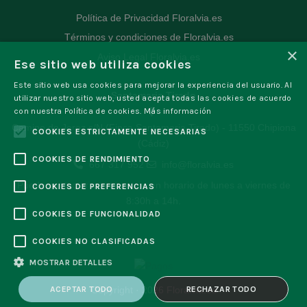
Política de Privacidad Floralvia.es
Términos y condiciones de Floralvia.es
×
Aviso Legal Floralvia.es
Ese sitio web utiliza cookies
Este sitio web usa cookies para mejorar la experiencia del usuario. Al
Santamaria Tirado
utilizar nuestro sitio web, usted acepta todas las cookies de acuerdo
con nuestra Política de cookies.
Más información
Camino de Jerez s/N (Finca Santamaria Tirado) - 11550 Chipiona
COOKIES ESTRICTAMENTE NECESARIAS
(Cádiz)
COOKIES DE RENDIMIENTO
667 317 952
info@floralvia.es
Puede contactar con nosotros en horario de lunes a viernes de
COOKIES DE PREFERENCIAS
8:30h a 14h.
COOKIES DE FUNCIONALIDAD
COOKIES NO CLASIFICADAS
MOSTRAR DETALLES
Copyright · 2026 Floralvia.es
ACEPTAR TODO
RECHAZAR TODO